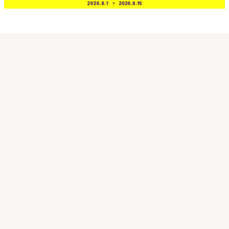
買取実績
買取日 2026年7月10日
バンソン looney tunes ルーニーチュ
ーンズ リバーシブル 刺繍 スカジャン
11,000円
買取実績価格
宅配買取センターにて東京都渋谷区のお客様より
LINE買取からの受付で宅配買取させていただきま
した。
買取実績
買取日 2026年1月30日