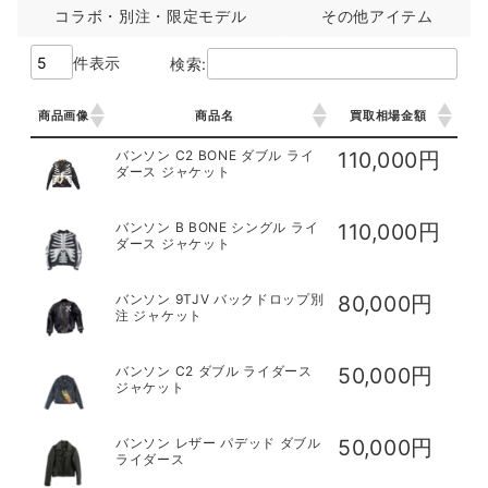
コラボ・別注・限定モデル
その他アイテム
件表示
検索:
商品画像
商品名
買取相場金額
商品画像
商品名
買取相場金額
バンソン C2 BONE ダブル ライ
110,000円
ダース ジャケット
バンソン B BONE シングル ライ
110,000円
ダース ジャケット
バンソン 9TJV バックドロップ別
80,000円
注 ジャケット
バンソン C2 ダブル ライダース
50,000円
ジャケット
バンソン レザー パデッド ダブル
50,000円
ライダース