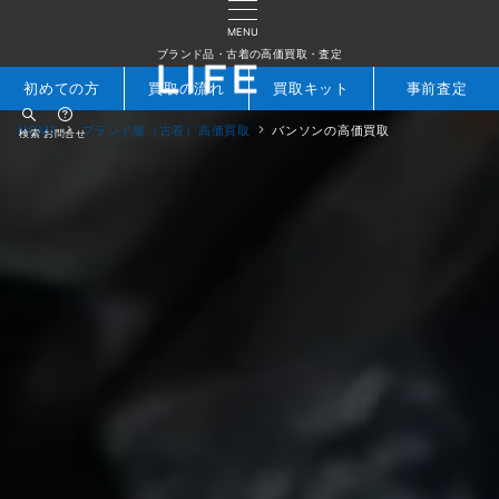
MENU
ブランド品・古着の高価買取・査定
初めての方
買取の流れ
買取キット
事前査定
HOME
ブランド服（古着）高価買取
バンソンの高価買取
検索
お問合せ