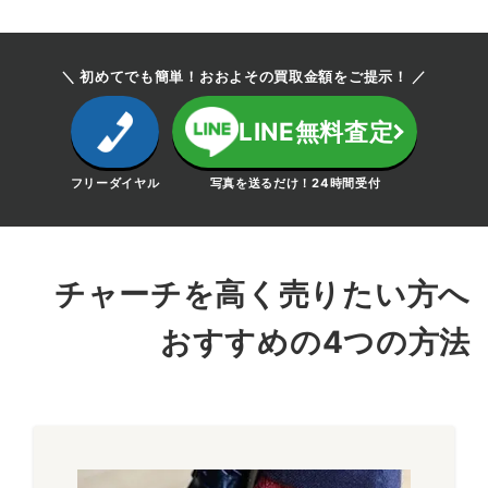
グラフトン メット
ウィングチップ
＼ 初めてでも簡単！おおよその買取金額をご提示！ ／
チャーチの名作「GRAFTON」よりラグジュアリーにスタッズ
LINE無料査定
が施されたモデルです。バランスが特徴のトゥにダブルソール
でボリュームを加えております。女性にも人気の高い一足で
フリーダイヤル
写真を送るだけ！24時間受付
す。
～35,000円買取
チャーチを高く売りたい方へ
タンブリッジ
コインローファー
おすすめの4つの方法
英国から伝わるクラシカルなコインローファーを元にチャーチ
ならではの要素をふんだんに取り入れられたコインローファ
ー。タンの「ピンキング」というギザギザの装飾が特徴です。
～18,000円買取