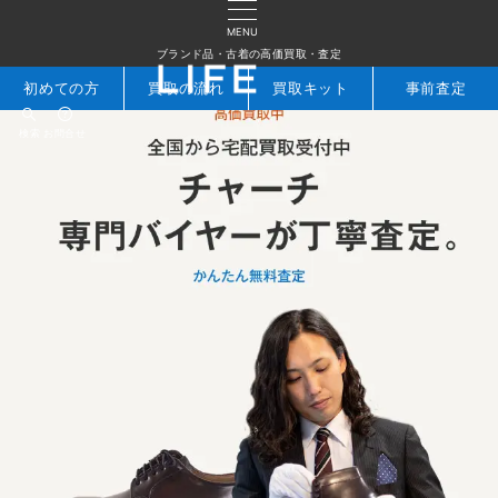
MENU
ブランド品・古着の高価買取・査定
初めての方
買取の流れ
買取キット
事前査定
検索
お問合せ