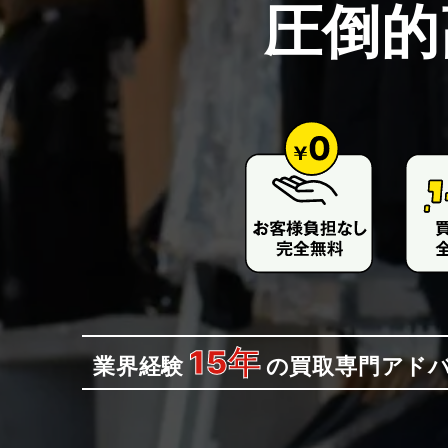
圧倒的
15年
業界経験
の
買取専門アド