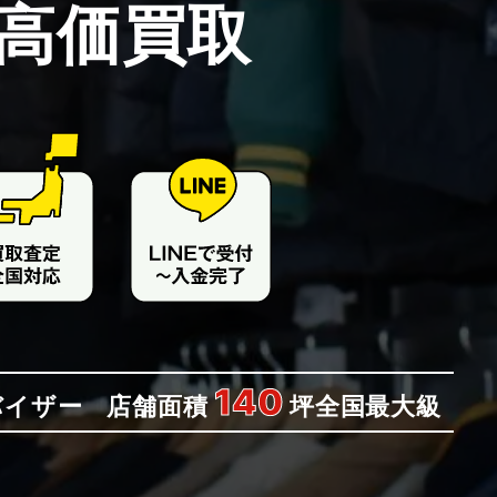
高価買取
140
バイザー
店舗面積
坪
全国最大級