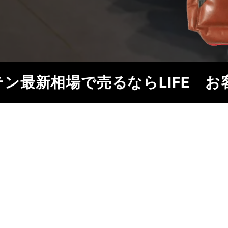
テン
最新相場で売るならLIFE
お