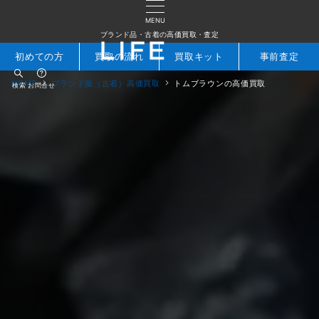
MENU
ブランド品・古着の高価買取・査定
初めての方
買取の流れ
買取キット
事前査定
HOME
ブランド服（古着）高価買取
トムブラウンの高価買取
検索
お問合せ