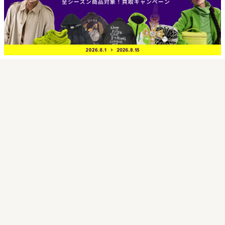
買取実績
買取日 2026年3月27日
トムブラウン 【フェイクバスターズ鑑
定済】× asics アシックス
12038110-001 ゲルカヤノ14
67,200円
買取実績価格
宅配買取センターにて東京都渋谷区のお客様より
宅配キットからの受付で宅配買取させていただき
ました。