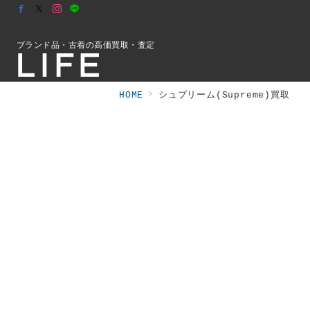
ブランド品・古着の高価買取・査定
HOME
シュプリーム(Supreme)買取
初めての方へ
検索
お問合せ