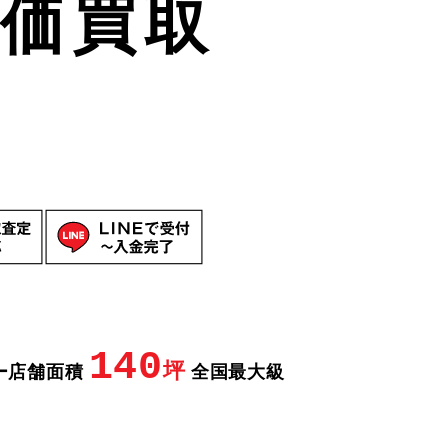
高価買取
140
坪
ー
店舗面積
全国最大級