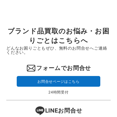
ツでは、ブランド、モデル、年代、レザーの状態、
ソールやヒールの減り、サイズ需要、付属品、現在
の相場を確認し、1点ずつ丁寧に査定しています。レ
ッドウィングをはじめとするワークブーツや、アウ
トドア・アメカジ系ブーツの買取を得意としていま
す。
ブランド品買取のお悩み・お困
査定責任者について
りごとはこちらへ
どんなお困りごともぜひ、無料のお問合せへご連絡
ください。
フォームでお問合せ
お問合せページはこちら
24時間受付
LINEお問合せ