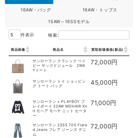
16AW・バッグ
16AW・トップス
15AW～16SSモデル
件表示
検索:
商品画像
商品名
買取相場価格(新品)
商品画像
商品名
買取相場価格(新品)
サンローラン クラシック ベイ
72,000円
ビー サックドジュール 2WA
Yトート
サンローラン トイ ショッピン
45,000円
グ トート バッグ
サンローラン × PLAYBOY プ
71,000円
レイボーイ 22AW MOHAIR Kn
it モヘア モヘヤ ニット セータ
ー
サンローラン 23SS 70S Flare
72,000円
d Jeans フレア ジーンズ デニ
ム