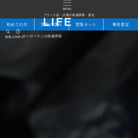
MENU
ブランド品・古着の高価買取・査定
初めての方
買取の流れ
買取キット
事前査定
HOME
サンローランの高価買取
検索
お問合せ