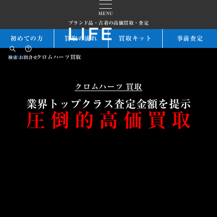
MENU
ブランド品・古着の高価買取・査定
初めての方
買取の流れ
買取キット
事前査定
HOME
クロムハーツ買取
検索
お問合せ
クロムハーツ 買取
業界トップクラス査定金額を提示
圧倒的高価買取