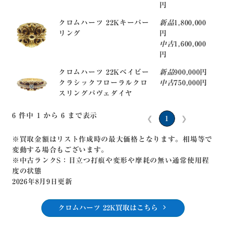
円
クロムハーツ 22Kキーパー
新品
1,800,000
リング
円
中古
1,600,000
円
クロムハーツ 22Kベイビー
新品
900,000円
クラシックフローラルクロ
中古
750,000円
スリングパヴェダイヤ
6 件中 1 から 6 まで表示
❮
1
❯
※買取金額はリスト作成時の最大価格となります。相場等で
変動する場合もございます。
※中古ランクS：目立つ打痕や変形や摩耗の無い通常使用程
度の状態
2026年8月9日更新
クロムハーツ 22K買取はこちら