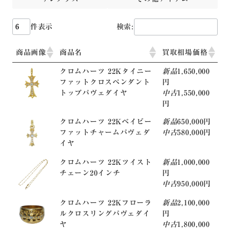
件表示
検索:
商品画像
商品名
買取相場価格
クロムハーツ 22Kタイニー
新品
1,650,000
ファットクロスペンダント
円
トップパヴェダイヤ
中古
1,550,000
円
クロムハーツ 22Kベイビー
新品
650,000円
ファットチャームパヴェダ
中古
580,000円
イヤ
クロムハーツ 22Kツイスト
新品
1,000,000
チェーン20インチ
円
中古
950,000円
クロムハーツ 22Kフローラ
新品
2,100,000
ルクロスリングパヴェダイ
円
ヤ
中古
1,800,000