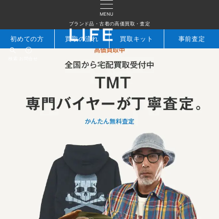
MENU
ブランド品・古着の高価買取・査定
初めての方
買取の流れ
買取キット
事前査定
検索
お問合せ