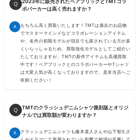
2023年に販売されたベアブリックとTMTコラ
Q
ボパーカーは高く売れますか？
もちろん高く買取いたします！TMTは過去のお品物
A
でマスターマインドなどコラボレーションアイテム
や、名作の初期モデルが現在でも探されている方が多
くいらっしゃるため、買取強化モデルとしてご紹介い
たしておりますが、TMTの新作アイテムも高価買取
中です！ベアブリックとのコラボパーカーやTシャツ
は大変人気が高くなっておりますので、是非当店へご
依頼ください！
TMTのクラッシュデニムシャツ復刻版とオリジ
Q
ナルでは買取額が変わりますか？
クラッシュデニムシャツも藤木直人さんや山下智久さ
A
んがドラマにて着用されていた影響で相場が高騰して