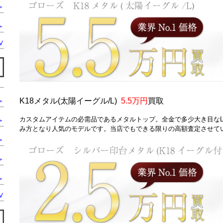
＞
＞
∨
＞
K18メタル(太陽イーグル/L)
5.5万円
買取
カスタムアイテムの必需品であるメタルトップ。全金で多少大き目な
＞
み方となり人気のモデルです。当店でもできる限りの高額査定させて
＞
＞
＞
∨