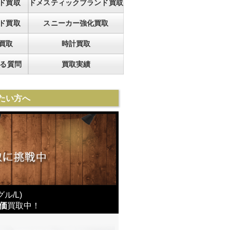
ド買取
ドメスティックブランド買取
ド買取
スニーカー強化買取
買取
時計買取
ある質問
買取実績
たい方へ
ル/L)
価
買取中！