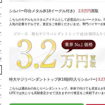
シルバー印台メタル
(K18イーグル付き)
2.5
万円
買取
＞
こちらのモデルもカスタムアイテムとして必需品のシルバーメタル。
＞
人気の定番モデルです。査定をご依頼くださいませ。専門バイヤー
＞
＞
＞
∨
特大ヤジリペンダントトップ
(K18刻印入りシルバー)
3.
＞
こちらは通好みの矢じりペンダントトップ。単体で付けても見栄えが
LIFEでは矢じりも高額査定させて頂きますので査定をご依頼下さいま
＞
＞