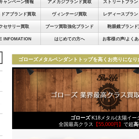
キャンペーン情報
アメカジブランド買取
ストリートブラン
トドアブランド買取
ヴィンテージ買取
レディースブラン
クセサリー買取
ブーツ買取強化ブランド
鞄眼鏡ブランド
FE INFOMATION
はじめての方へ
お客様の声/よく
ゴローズメタルペンダントトップを高くお売りになり
ゴローズ
K18メタル(太陽イーグ
全国最高クラス
【55,000円】
で超
高