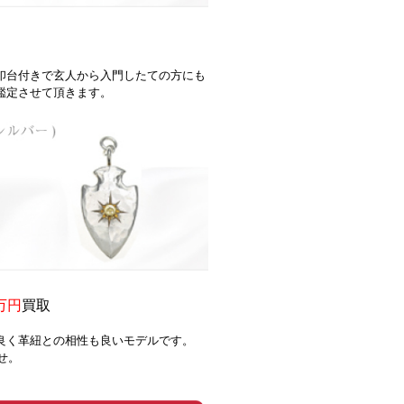
印台付きで玄人から入門したての方にも
が鑑定させて頂きます。
2万円
買取
良く革紐との相性も良いモデルです。
せ。