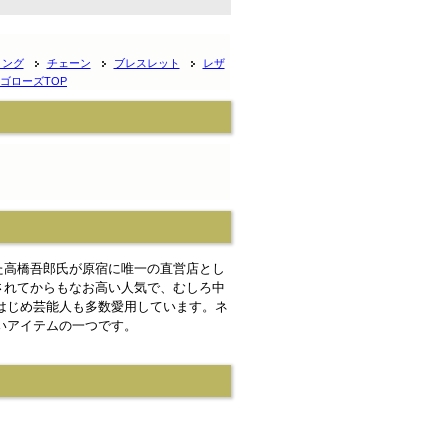
リング
チェーン
ブレスレット
レザ
ゴローズTOP
た高橋吾郎氏が原宿に唯一の直営店とし
逝去されてからもなお高い人気で、むしろ中
はじめ芸能人も多数愛用しています。ネ
いアイテムの一つです。