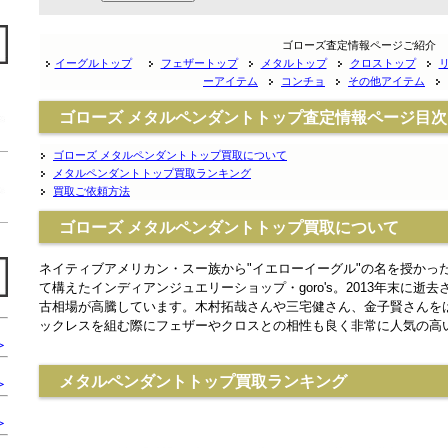
ゴローズ査定情報ページご紹介
イーグルトップ
フェザートップ
メタルトップ
クロストップ
ーアイテム
コンチョ
その他アイテム
ゴローズ メタルペンダントトップ査定情報ページ目次
ゴローズ メタルペンダントトップ買取について
メタルペンダントトップ買取ランキング
買取ご依頼方法
ゴローズ メタルペンダントトップ買取について
ネイティブアメリカン・スー族から"イエローイーグル"の名を授かっ
て構えたインディアンジュエリーショップ・goro's。2013年末に
古相場が高騰しています。木村拓哉さんや三宅健さん、金子賢さんを
ックレスを組む際にフェザーやクロスとの相性も良く非常に人気の高
＞
メタルペンダントトップ買取ランキング
＞
＞