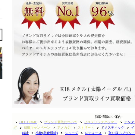
買取情報のご案内
LIFE HOME
ブランド買取について
ヒステリックグラマー
テンダ
グ
買取キャンペーン
アメカジ
ストリート
ドメスティック
イ
時計
小物(鞄靴眼鏡)
シューズ
レディース
取り扱いブランド