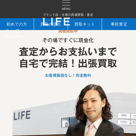
MENU
ブランド品・古着の高価買取・査定
初めての方
買取の流れ
買取キット
事前査定
検索
お問合せ