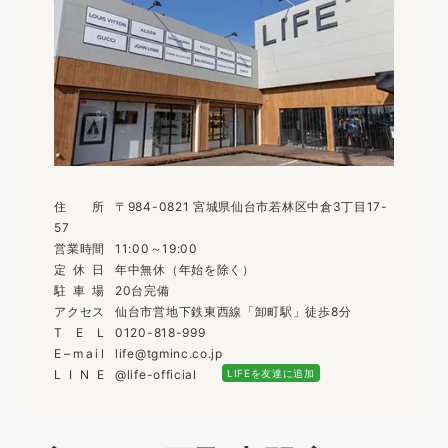
住
所
〒984-0821 宮城県仙台市若林区中倉3丁目17-
57
営
業
時
間
11:00～19:00
定
休
日
年中無休（年始を除く）
駐
車
場
20台完備
ア
ク
セ
ス
仙台市営地下鉄東西線「卸町駅」徒歩8分
T
E
L
0120-818-999
E
–
m
a
i
l
life@tgminc.co.jp
L
I
N
E
@life-official
LIFEを友達に追加