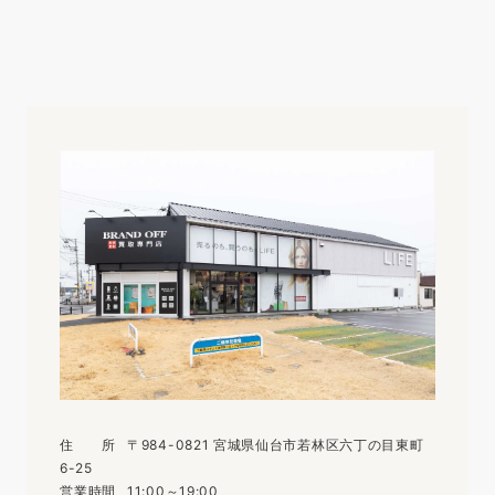
住
所
〒984-0821 宮城県仙台市若林区六丁の目東町
6-25
営
業
時
間
11:00～19:00