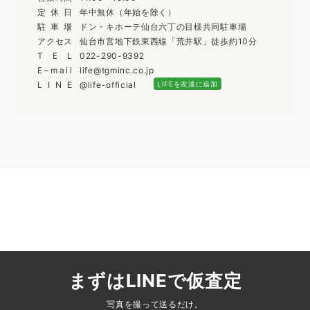
定
休
日
年中無休（年始を除く）
駐
車
場
ドン・キホーテ仙台六丁の目様共同駐車場
ア
ク
セ
ス
仙台市営地下鉄東西線「荒井駅」徒歩約10分
T
E
L
022-290-9392
E
–
m
a
i
l
life@tgminc.co.jp
L
I
N
E
@life-official
LIFEを友達に追加
まずはLINEで仮査定
写真を撮って送るだけ。