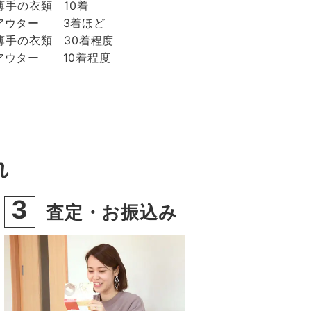
薄手の衣類 10着
アウター 3着ほど
薄手の衣類 30着程度
アウター 10着程度
れ
3
査定・お振込み