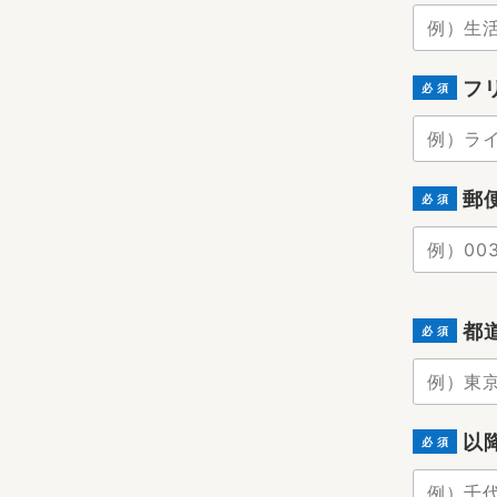
フ
必 須
郵
必 須
都
必 須
以
必 須