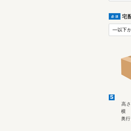
宅
必 須
S
高さ
横 
奥行