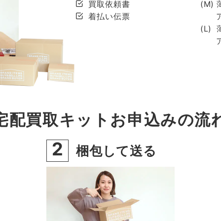
買取依頼書
(M)
着払い伝票
(L)
宅配買取キットお申込みの流
2
梱包して送る