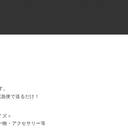
0120-818-999
11:00～19:00(年中無休)
店舗アクセス
ル
よくあるご質問
BLOG
買取キャンペーン
す。
宅急便で送るだけ！
イズ＞
小物・アクセサリー等