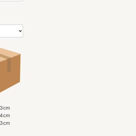
3cm
4cm
3cm