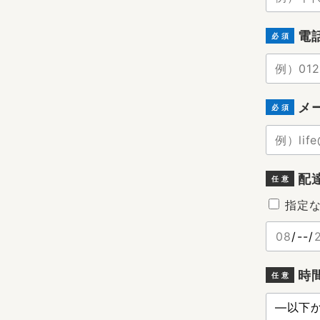
電
必 須
メ
必 須
配
任 意
指定
時
任 意