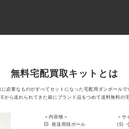
買取ご案内
買取ブランド
買取アイテム
ジャン
無料宅配買取キットとは
取に必要なものがすべてセットになった宅配用ダンボールで
IFEから送れられてきた箱にブランド品をつめて送料無料の
＜内容物＞
＜サ
発送用段ボール
(S)