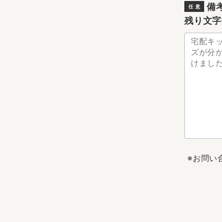
備
任 意
残り文字
※お問い