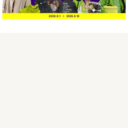
買取実績
買取日 2026年7月13日
リックオウエンス 26SS RU01F2366-
WG WIDE BELA PANTS
40,000円
買取実績価格
宅配買取センターにて東京都港区のお客様より
LINE買取からの受付で宅配買取させていただきま
した。