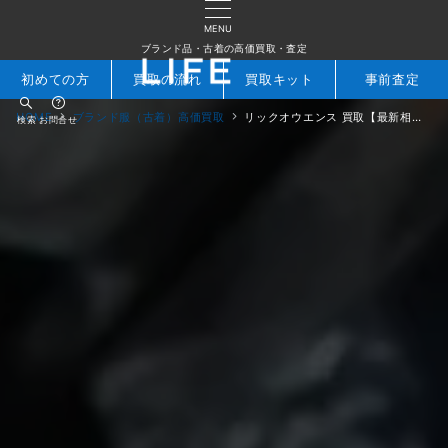
MENU
ブランド品・古着の高価買取・査定
初めての方
買取の流れ
買取キット
事前査定
HOME
ブランド服（古着）高価買取
リックオウエンス 買取【最新相場・全国対応】
検索
お問合せ