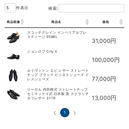
件表示
検索:
商品画像
商品名
価格
商品画像
商品名
価格
スコッチグレイン インペリアルプレ
スティージ 958BL
31,000円
ジョンロブ City II
100,000円
ルイヴィトン エピ レザー ストレート
チップ ブラック ビジネスシューズ ド
77,000円
レスシューズ
リーガル 内羽根式 ストレートチップ
セミマッケイ式 日本製 黒 スクラッチ
13,000円
タフレザー 31TR
❮
1
❯