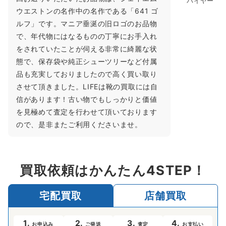
バイヤー
ウエストンの名作中の名作である「641 ゴ
ルフ」です。マニア垂涎の旧ロゴのお品物
で、年代物にはなるものの丁寧にお手入れ
をされていたことが伺える非常に綺麗な状
態で、保存袋や純正シューツリーなど付属
品も充実しておりましたので高く買い取り
させて頂きました。LIFEは靴の買取には自
信があります！古い物でもしっかりと価値
を見極めて査定を行わせて頂いております
ので、是非またご利用くださいませ。
買取依頼はかんたん4STEP！
宅配買取
店舗買取
1.
2.
3.
4.
お申込み
ご発送
査定
お支払い