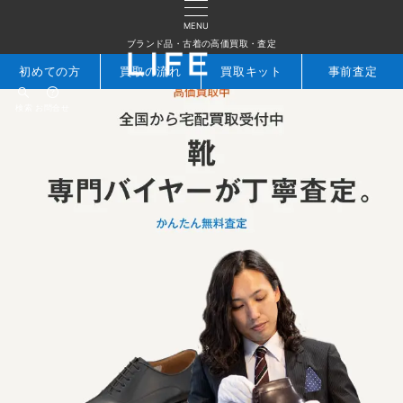
MENU
ブランド品・古着の高価買取・査定
初めての方
買取の流れ
買取キット
事前査定
検索
お問合せ