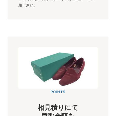
頼下さい。
POINT5
相見積
りにて