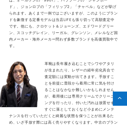
ば、オールデンの「9901」、パラブーツの「シャンボー
ド」、ジョンロブの「フィリップ2」「チャペル」などが挙げ
られます。あくまで一例ではございますが、このようにブラン
ドを象徴する定番モデルは当店LIFEも張り切って高額査定中
です。他にも、クロケット＆ジョーンズ、エドワードグリー
ン、スコッチグレイン、リーガル、グレンソン、メレルなど国
内メーカー・海外メーカー問わず多数ブランドを高価買取中で
す。
革靴は長年履き込むことでシワやアタリ
が生まれたり、レザーの経年劣化具合で
査定額には変動が出てきます。手放すこ
とを前提に普段から着用に常に気を付け
ることはなかなか難しいかもしれません
が、着用後には専用クリームでクリーニ
ングを行ったり、付いた汚れは放置せず
すぐに落としておくなど小まめにメンテ
ナンスを行っていただくと綺麗な状態を保つことが出来るた
め、いざ手放す際には高く売りやすくなります。中古のブラン