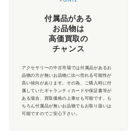
2スカル バングル
付属品がある
「Two Skull Bangle」。クレイジーピッグのアイコンとなっ
お品物は
ているチェダーリングをベースにバングルに落とし込んだアイ
テムです。リングに次いでバングルも人気となっております。
高価買取の
～26,000円買取
チャンス
アクセサリーの中古市場では付属品があるお
365個限定 スカルリング
品物の方が無いお品物に比べ売れる可能性が
高い傾向があります。その為、ご購入時に付
属していたギャランティカードや保証書等が
365個限定にて販売されたアイテムとなっております。シンプ
ある場合、買取価格の上乗せも可能です。も
ルな顎無しスカルのお品物となっております。裏にはシリアル
ちろん付属品が無いお品物でもお取り扱いは
ナンバーが刻まれており、限定品は買取価格が高くなりますの
で是非ご依頼ください！
可能ですのでご安心下さい。
～36,000円買取