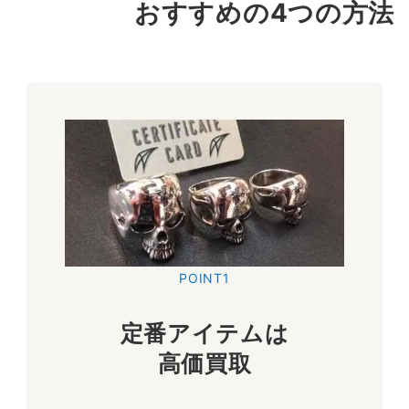
おすすめの4つの方法
「BONE HAND ring」。X JAPANのhideさんが着用されてい
たことでも有名なお品物です。一時は入手困難とされており現
在でも高い人気を持っております。
～20,000円買取
チーキーゴメス
ペンダント
「CHEEKY GOMEZ pendant」。シルクハットを被ったスカ
ル「ゴメス」をペンダントトップに落とし込んだお品物です。
男女ともに人気のお品物ですので買取を強化しております。
POINT1
～11,000円買取
定番アイテムは
高価買取
ラージハンドカフリンク
ブレスレット