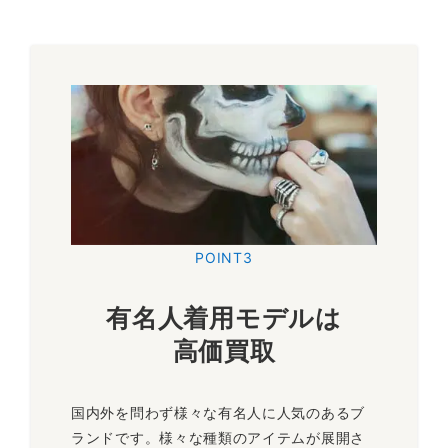
MED SKULLS
BRACELET
クレイジーピッグのアイコンとなっているスカルのミドルサイ
ズを11個並べた定番のブレスレットです。ブレスレットの中で
も名高いお品物ですので高価買取を行なっております！
～35,000円買取
POINT3
CPDマスコットバックル レザーベルト
有名人着用モデルは
クレイジーピッグのマスコットキャラクターである
高価買取
「CHEEKY/チーキー」をバックルに落とし込んだアイテムで
す。クレイジーピッグはレザーアイテムも人気を持っておりま
す。ベルト以外でも財布なども高価買取中です。
国内外を問わず様々な有名人に人気のあるブ
～32,000円買取
ランドです。様々な種類のアイテムが展開さ