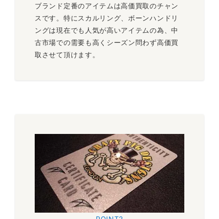
ブランド定番のアイテムは高価買取のチャン
スです。特にスカルリング、ボーンハンドリ
「LARGE HAND CUFF bracelet」。より手錠感が感じられる
ングは現在でも人気が高いアイテムの為、中
ラージサイズです。クレイジーピッグの定番モデルハンドカフ
リンクですので高額にて査定を行なっております。
古市場での需要も高くシーズン問わず高価買
取させて頂けます。
～81,000円買取
JACK(ジャック)
スカルリング
「The Nightmare Before Christmas」のカボチャの王との
異名を持つ主人公がモチーフとなったリングです。作品のファ
ンの方を中心に高い支持を持ち、買取相場も安定した需要を持
ちます。
～16,000円買取
POINT2