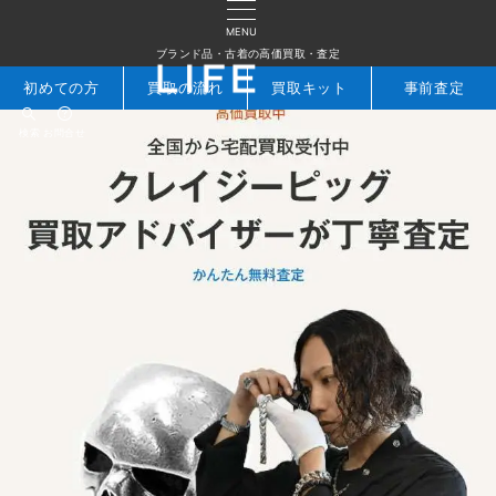
MENU
ブランド品・古着の高価買取・査定
初めての方
買取の流れ
買取キット
事前査定
検索
お問合せ