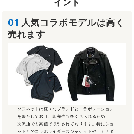
イント
ソフのシャツシリーズでも高い人気を持つゆったりしリエット
とプルオーバーデザインのBIG PULLOVER SHIRT。バンダナ
柄は中でも即完売となったお品物でもありますので高価買取中
01
人気コラボモデルは高く
です。
売れます
～6,000円買取
ソフ × ポーター
リュック
2016年秋冬コレクションに登場した、六本木ヒルズ店オープ
ンを記念に販売されたコラボモデルです。ネイビーをベースに
ソフのアイコニックな迷彩をIN。中古市場への流通数が少ない
お品物ですので高額査定を行なっております。
ソフネットは様々なブランドとコラボレーション
～40,000円買取
を果たしており、即完売も多く見られるため、二
次流通でも高値で取引されております。特にショ
ットとのコラボライダースジャケットや、カナダ
ソフ × CANADAGOOSE