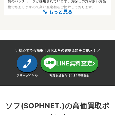
柄のパッチワークが採用されています。お探しの方が多いお品
物でもありますので高い査定額をご提示しております。
～29,000円買取
ソフ × TUMI
3WAY BRIEF
＼ 初めてでも簡単！おおよその買取金額をご提示！ ／
TUMIとのコラボレーションしたブリーフケースは、TUMIの定
番となっている3WAYモデルとソフネットらしいカラーリング
LINE無料査定
が特徴です。バックパックなど４型展開されましたが、中でも
１番の人気を持ちます。
フリーダイヤル
写真を送るだけ！24時間受付
～30,000円買取
ソフ BIG PULLOVER
ソフ(SOPHNET.)の高価買取ポ
B.D SHIRT