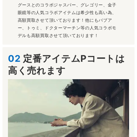
グースとのコラボジャスパー、グレゴリー、金子
JASPER
眼鏡等の人気コラボアイテムは希少性も高い為、
高額買取させて頂いております！他にもバブア
ソフネットとカナダグースのコラボレーションジャケットは、
ー、トゥミ、ドクターマーチン等の人気コラボモ
カナダグースの定番モデル「ジャスパー」をベースに、オリジ
デルも高額買取させて頂いております！
ナルにはないカラーバリエーションが展開され話題を集め今で
も高い相場を持ちます。
～70,000円買取
02
定番アイテムPコートは
高く売れます