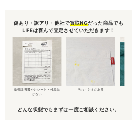
傷あり・訳アリ・他社で
買取NG
だった商品でも
LIFEは喜んで査定させていただきます！
販売証明書やレシート・付属品
汚れ・シミがある
傷
がない
どんな状態でもまずは一度ご相談ください。