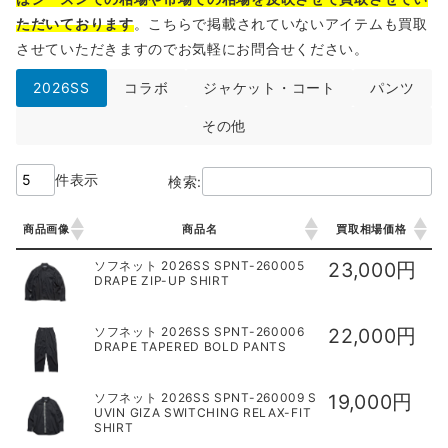
ただいております
。こちらで掲載されていないアイテムも買取
させていただきますのでお気軽にお問合せください。
2026SS
コラボ
ジャケット・コート
パンツ
その他
件表示
検索:
商品画像
商品名
買取相場価格
商品画像
商品名
買取相場価格
ソフネット 2026SS SPNT-260005
23,000円
DRAPE ZIP-UP SHIRT
ソフネット 2026SS SPNT-260006
22,000円
DRAPE TAPERED BOLD PANTS
ソフネット 2026SS SPNT-260009 S
19,000円
UVIN GIZA SWITCHING RELAX-FIT
SHIRT