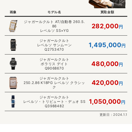
画像
モデル名
買取金額
ジャガールクルト AT/自動巻 260.5.
282,000
86
円
レベルソ SS×YG
ジャガールクルト
1,495,000
レベルソ サンムーン
円
Q2753470
ジャガールクルト
480,000
ポラリス デイト
円
Q9068670
ジャガールクルト
420,000
250.2.86 K18PG レベルソ クラシッ
円
ク
ジャガールクルト
1,050,000
レベルソ・トリビュート・デュオ SS
円
Q3988482
更新日：2024.1.1